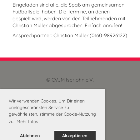
Eingeladen sind alle, die Spaß am gemeinsamen
Fußballspiel haben. Die Termine, an denen
gespielt wird, werden von den Teilnehmenden mit
Christian Müller abgesprochen. Einfach anrufen!
Ansprechpartner: Christian Müller (0160-98926122)
© CVJM Iserlohn e.V.
Impressum
und Datenschutz
Wir verwenden Cookies. Um Dir einen
uneingeschränkten Service zu
gewährleisten, stimme der Cookie-Nutzung
zu.
Mehr Infos
Mastodon
Ablehnen
Akzeptieren