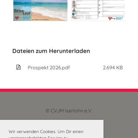
Dateien zum Herunterladen
Prospekt 2026.pdf
2.694 KB
© CVJM Iserlohn e.V.
Impressum
und Datenschutz
Wir verwenden Cookies. Um Dir einen
uneingeschränkten Service zu