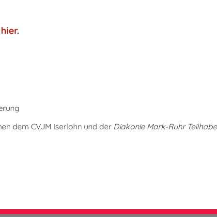
n
hier
.
erung
chen dem CVJM Iserlohn und der
Diakonie Mark-Ruhr Teilha