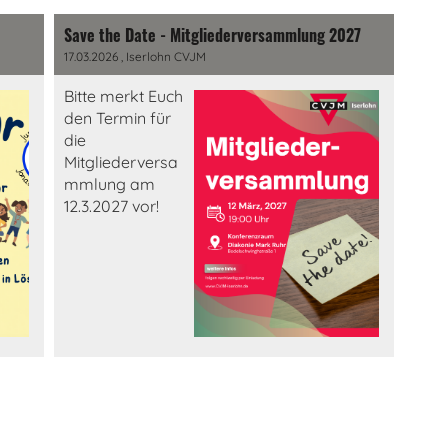
Save the Date - Mitgliederversammlung 2027
17.03.2026
, Iserlohn CVJM
Bitte merkt Euch
den Termin für
die
Mitgliederversa
mmlung am
12.3.2027 vor!