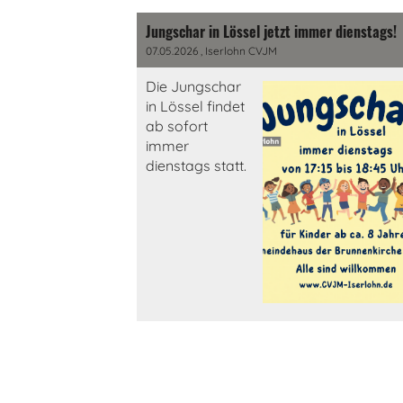
Jungschar in Lössel jetzt immer dienstags!
07.05.2026
, Iserlohn CVJM
Die Jungschar
in Lössel findet
ab sofort
immer
dienstags statt.