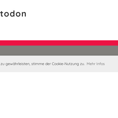
stodon
 zu gewährleisten, stimme der Cookie-Nutzung zu.
Mehr Infos
Konten
CVJM Iserlohn e.V.
IBAN: DE73 4455 0045 0000
BIC: WELADED1ISL (Sparkas
Reiselust im CVJM Iserlohn 