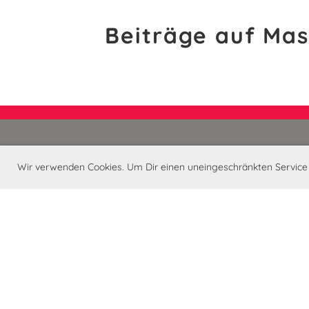
Beiträge auf Ma
Wir verwenden Cookies. Um Dir einen uneingeschränkten Service
Kontakt
CVJM Iserlohn e.V.
Hans-Böckler-Str. 68
58638 Iserlohn
Tel.: 02371/13550
Fax: 02371/9729817